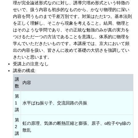
理が完全論述形式なのに対し、誘導穴埋め形式という特徴の
せいで、扱う内容も初歩的なものから、かなり物理的に深い
内容を問うものまで千差万別です。対策はただ1つ。基本法則
を正しく理解し、そこから現象を考えること。結局、物理と
はそのような学問であり、その正統な勉強のみが真の実力を
つけるただ一つの方法であることを意識し、体系的に物理を
学んでいただきたいものです。本講座では、京大において頻
出の内容を扱い、皆さんに改めて基礎の大切さを強調してい
きたいと思います。
受講上の注意:なし
講座の構成:
講
内容
数
第
1
水平ばね振り子、交流回路の共振
講
第
虹の原理、気体の断熱圧縮と膨張、原子、α粒子やγ線の
2
散乱
講