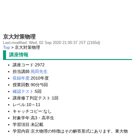
京大対策物理
Last-modified: Wed, 02 Sep 2020 21:00:37 JST (2165d)
Top
> 京大対策物理
講座情報
講座コード:2972
担当講師:
苑田先生
収録年度
:2010年度
授業回数:90分*5回
確認テスト
:5回
講座修了判定テスト:1回
レベル:10～11
キャッチコピー:なし
対象学年:高3・高卒生
学習項目:未記載
学習内容:京大物理の特徴はその解答形式にあります。東大物