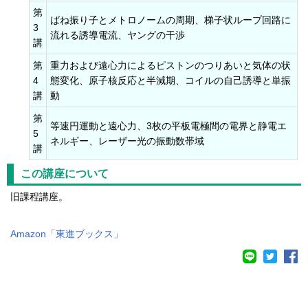
第
ばね振り子とメトロノームの周期、梯子状ループ回路に
3
流れる誘導電流、ヤングの干渉
講
第
重力および遠心力によるピストンのつりあいと気体の状
4
態変化、原子核反応と半減期、コイルの自己誘導と単振
講
動
第
等速円運動と遠心力、3枚の平板電極間の電界と静電エ
5
ネルギー、レーザー光の振動数帯域
講
この講座について
旧課程講座。
Amazon「
東進ブックス
」