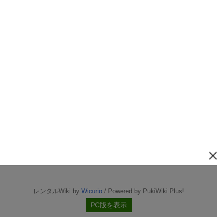
レンタルWiki by
Wicurio
/ Powered by PukiWiki Plus!
PC版を表示