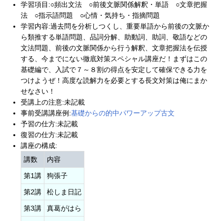
学習項目:○頻出文法 ○前後文脈関係解釈・単語 ○文章把握
法 ○指示語問題 ○心情・気持ち・指摘問題
学習内容:過去問を分析しつくし、重要単語から前後の文脈か
ら類推する単語問題、品詞分解、助動詞、助詞、敬語などの
文法問題、前後の文脈関係から行う解釈、文章把握法を伝授
する、今までにない徹底対策スペシャル講座だ！まずはこの
基礎編で、入試で７～８割の得点を安定して確保できる力を
つけようぜ！高度な読解力を必要とする長文対策は俺にまか
せなさい！
受講上の注意:未記載
事前受講講座例:
基礎からの的中パワーアップ古文
予習の仕方:未記載
復習の仕方:未記載
講座の構成:
講数
内容
第1講
狗張子
第2講
松しま日記
第3講
真葛がはら