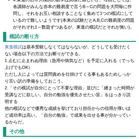
各講師がみんな赤本の難易度で言うB～Cの問題を大問毎に作
問し、それをお互い相談することなく集めて1つの模試にして
いるので難しいようです(本来の試験だとA,B,Cの難易度の問題
がそれぞれ1～数題ずつあるが、東進の模試だとそれが無い)。
模試の断り方
東進模試
は基本受験しなくてはならないが、どうしても受けたく
ない場合以下の方法でお断りができる。
1.止むに止まれぬ理由（急用や病気など）を予定に入れる（でっち
上げでもOK）
ただし人によっては質問責めを仕掛けてくる事もあるためしっか
り言い訳の準備をしておこう。
2.「その模試が自分にとって不要な理由」並びに「纏まった時間が
受講などに欲しい、自分の勉強を優先させたい旨」をはっきり説
明する
他の模試などで優秀な成績を挙げており担任からの信用が厚いほ
ど成功率は高い。「自分の勉強」で成果を出せる事が分かってい
るからだ。
その他