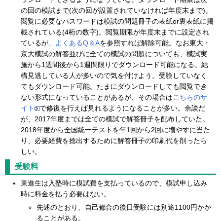
の回の模試まで(次の回が設置されていなければ年度末まで)。
閲覧に必要なパスワードは模試の問題冊子の表紙or裏表紙に掲
載されている(4桁の数字)。閲覧期限が年度末までに設定され
ているが、
よくあるQ＆A
を参照すれば解除可能。なお東大・
京大模試の解答並びに全ての模試の問題についても、模試実
施から1週間後から1週間限りでダウンロード可能になる。結
構見逃している人が多いので気を付けよう。受験していなく
てもダウンロード可能。たまにダウンロードしても閲覧でき
ない形式になっていることがあるが、その場合は
こちらのサ
イト
で修復を行えば見れるようになることが多い。余談だ
が、2017年度までは全ての模試で解答冊子を配布していた。
2018年度から全国統一テストを年1回から2回に増やすに当た
り、必要経費を捻出するために解答冊子の印刷代を削ったら
しい。
受験料
東進生は入塾時に模試費を支払っているので、模試申し込み
時に料金を払う必要はない。
先述のとおり、自己都合の後日受験には別途1100円かか
ることがある。