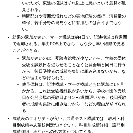
いのだが、東進の模試はそれ以上に悪いという意見が散
見される。
時間配分や雰囲気慣れなどの実地経験の獲得、演習量の
確保、苦手分野の発見などに有用なのは言うまでもな
い。
結果の返却が速い。マーク模試は約4日で、記述模試は数週間
で返却される。学力POS上でなら、もう少し早い段階で見る
ことができる。
返却が速いのは、受験者総数が少ないから、学校の団体
受験を試験日を遅らせることなく公開会場と同日に行う
から、後日受験者の成績を集計に組み込まないから、な
どの理由が挙げられる。
他予備校は、記述模試・マーク模試ともに返却に1ヶ月
かかる。これは受験者総数が多いから、学校の団体受験
日が公開会場の受験日より1〜2週間遅いから、後日受験
者の成績も集計に組み込むから、などの理由が挙げられ
る。
成績表のクオリティが良い。共通テスト模試では、教科・科
目別成績や志望校判定だけでなく、科目別成績詳細、設問別
成績詳細、あなたへの処方箋がついてくる。