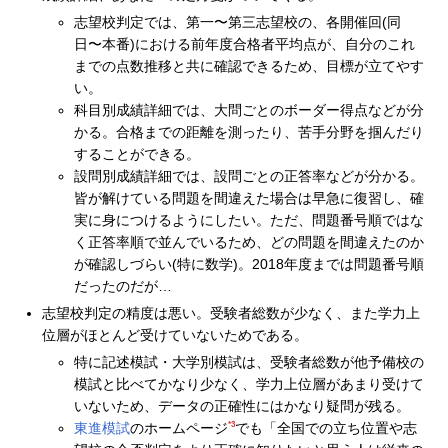
志望校判定では、第一〜第三志望校の、各開催回(同
日〜本番)における前年度合格者平均点が、自分のこれ
までの点数推移と共に確認できるため、目標が立てやす
い。
科目別成績詳細では、大問ごとのボーダー得点などが分
かる。合格までの距離を測ったり、苦手分野を掴んだり
することができる。
設問別成績詳細では、設問ごとの正答率などが分かる。
皆が解けている問題を間違えた場合は早急に復習し、確
実に身につけるようにしたい。ただ、問題番号順ではな
く正答率順で並んでいるため、どの問題を間違えたのか
が確認しづらい(特に数学)。2018年度までは問題番号順
だったのだが…
志望校判定の精度は悪い。受験者総数が少なく、また学力上
位層がほとんど受けていないためである。
特に記述模試・大学別模試は、受験者総数が他予備校の
模試と比べてかなり少なく、学力上位層があまり受けて
いないため、データの正確性にはかなり疑問が残る。
*3
東進模試
のホームページ
でも「全国での立ち位置や志