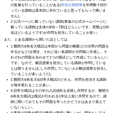
の監修を行っていることがある(
特別公開授業
を年間数十回行
っている講師は基本的に外れていると思ってもらって構いま
せん)。
2:公式ページに載っていない講師(東進の公式ホームページに
載っている講師は全体の約6～7割ほどらしいです。実際は100
名ほどいるようです)が作問を担当していることが多い。
また、とある講師から聞いた話としては、
1:難関大&有名大模試は本部から問題の概要(どの分野の問題を
作るかなど)を聞き、それに従い各講師が大問毎に作成し、そ
れぞれの問題を合わせて1つの模試として作成しているらしい
です。なので、解説授業を担当している講師が作問している
とは限りません(むしろ作問していない人が解説授業を担当し
ていることが多いようだ)。
2:難関大&有名大&旧帝大模試のどれも、作問を担当する講師
が毎年変わることが多い。
3:旧帝大模試はその年の入試傾向を反映し作問するが、難関大
&有名大模試は模試が行われる1年以上前に作問するので、講
師に聞いてみてもその問題を作ったかどうかはあまり覚えて
いないらしい。
4:東進の旧帝大模試の数学は異様に難しいが、理由としては、