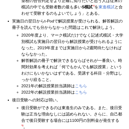
望校の合否判定をより正確に知りたいと思う人は従来の
*4
模試の中でも受験者数の最も多い
S模試
を
東進模試
と合
わせて受験するのもよいでしょう」とある。
実施日の翌日からt-Podで解説授業が受けられる。解答解説の
冊子を読んでも分からなかった問題はこれで解決しよう。
2020年度より、マーク模試だけでなく記述式模試・大学
別模試も実施日の翌日から解説授業が受けられるように
なった。2019年度までは実施日から2週間待たなければ
ならなかった。
解答解説の冊子で解決できるならばそれが一番良い。時
間対効果を考えれば「何でもかんでも解説授業」という
わけにもいかないはずである。受講する科目・分野はし
っかり絞ること。
2021年の解説授業担当講師は
こちら
2022年の解説授業担当講師は
こちら
後日受験への対応は弱い。
後日受験ができるのは東進生のみである。また、後日受
験は正当な理由なしには認められない。さらに、自己都
合で後日受験する場合には1100円の別料金が発生する
*5
。