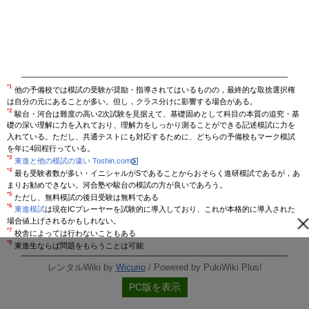
*1
他の予備校では模試の受験が奨励・指導されてはいるものの，最終的な取捨選択権
は自分の元にあることが多い。但し，クラス分けに影響する場合がある。
*2
駿台・河合は難度の高い2次試験を見据えて、基礎固めとして科目の本質の追究・基
礎の深い理解に力を入れており、理解力をしっかり測ることができる記述模試に力を
入れている。ただし、共通テストにも対応するために、どちらの予備校もマーク模試
を年に4回程行っている。
*3
東進と他の模試の違い Toshin.com
*4
最も受験者数が多い・イニシャルがSであることからおそらく進研模試であるが，あ
まりお勧めできない。河合塾や駿台の模試の方が良いであろう。
*5
ただし、無料模試の後日受験は無料である
*6
東進模試
は現在ICプレーヤーを試験的に導入しており、これが本格的に導入された
場合値上げされるかもしれない。
*7
校舎によっては行わないこともある
*8
東進生ならば問題をもらうことは可能
レンタルWiki by
Wicurio
/ Powered by PukiWiki Plus!
PC版を表示