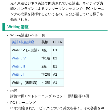
元々東進ビジネス英語で開講されていた講座。ネイティブ講
師とオンラインによるマンツーマンレッスンで、PCトレーニ
ングの成果を発揮するというもの。自分が話している様子も
録画される。
Writing講座
Writing講座レベル一覧
英語4技能講座
英検
CEFR
WritingⅤ (未開講)
1級
C1
WritingⅣ
準1級
B2
WritingⅢ
2級
B1
WritingⅡ
準2級
A2
WritingⅠ (未開講)
～3級
A1
内容
講義12回+PCトレーニング36セット+添削指導14回
PCトレーニング
PCに指定されたトピックについて英文を書く。その答案をAI