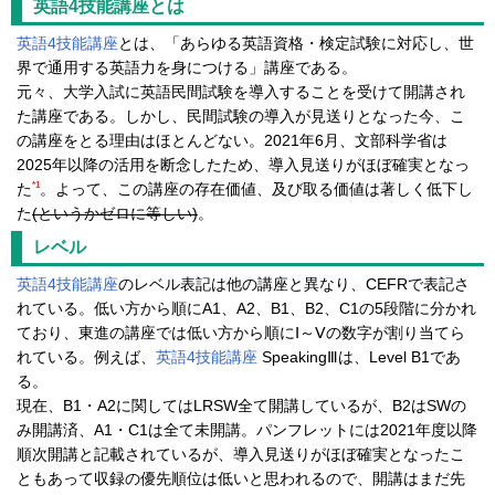
英語4技能講座
とは
英語4技能講座
とは、「あらゆる英語資格・検定試験に対応し、世
界で通用する英語力を身につける」講座である。
元々、大学入試に英語民間試験を導入することを受けて開講され
た講座である。しかし、民間試験の導入が見送りとなった今、こ
の講座をとる理由はほとんどない。2021年6月、文部科学省は
2025年以降の活用を断念したため、導入見送りがほぼ確実となっ
*1
た
。よって、この講座の存在価値、及び取る価値は著しく低下し
た
(というかゼロに等しい)
。
レベル
英語4技能講座
のレベル表記は他の講座と異なり、CEFRで表記さ
れている。低い方から順にA1、A2、B1、B2、C1の5段階に分かれ
ており、東進の講座では低い方から順にⅠ～Ⅴの数字が割り当てら
れている。例えば、
英語4技能講座
SpeakingⅢは、Level B1であ
る。
現在、B1・A2に関してはLRSW全て開講しているが、B2はSWの
み開講済、A1・C1は全て未開講。パンフレットには2021年度以降
順次開講と記載されているが、導入見送りがほぼ確実となったこ
ともあって収録の優先順位は低いと思われるので、開講はまだ先