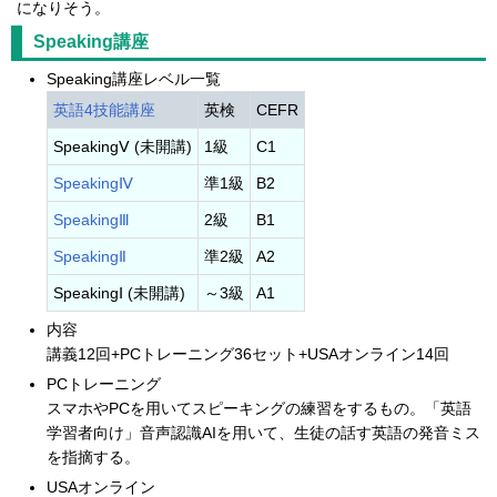
になりそう。
Speaking講座
Speaking講座レベル一覧
英語4技能講座
英検
CEFR
SpeakingⅤ (未開講)
1級
C1
SpeakingⅣ
準1級
B2
SpeakingⅢ
2級
B1
SpeakingⅡ
準2級
A2
SpeakingⅠ (未開講)
～3級
A1
内容
講義12回+PCトレーニング36セット+USAオンライン14回
PCトレーニング
スマホやPCを用いてスピーキングの練習をするもの。「英語
学習者向け」音声認識AIを用いて、生徒の話す英語の発音ミス
を指摘する。
USAオンライン