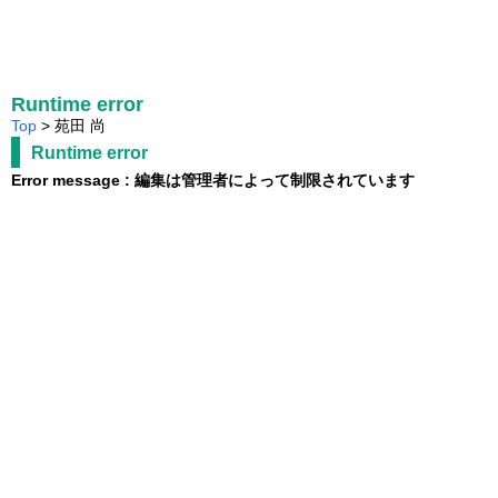
Runtime error
Top
> 苑田 尚
Runtime error
Error message : 編集は管理者によって制限されています