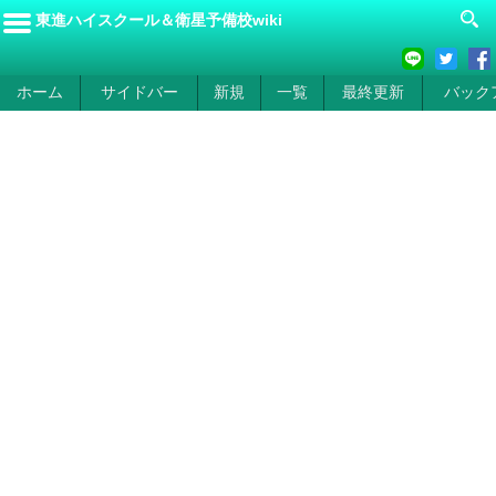
東進ハイスクール＆衛星予備校wiki
ホーム
サイドバー
新規
一覧
最終更新
バック