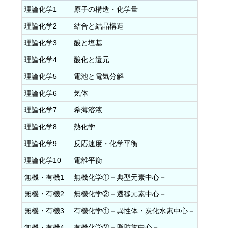
理論化学1
原子の構造・化学量
理論化学2
結合と結晶構造
理論化学3
酸と塩基
理論化学4
酸化と還元
理論化学5
電池と電気分解
理論化学6
気体
理論化学7
希薄溶液
理論化学8
熱化学
理論化学9
反応速度・化学平衡
理論化学10
電離平衡
無機・有機1
無機化学①－典型元素中心－
無機・有機2
無機化学②－遷移元素中心－
無機・有機3
有機化学①－異性体・炭化水素中心－
無機・有機4
有機化学②－脂肪族中心－