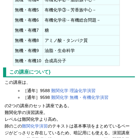
無機・有機5
有機化学③－芳香族中心－
無機・有機6
有機化学④－有機総合問題－
無機・有機7
糖
無機・有機8
アミノ酸・タンパク質
無機・有機9
油脂・生命科学
無機・有機10
合成高分子
この講座について}
この講座は、
［通年］9588
難関化学 理論化学演習
［通年］9598
難関化学 無機・有機化学演習
の2つの講座のセット講座である。
難関化学の演習講座。
レベルは難関化学より高め。
師のこの
難関化学演習
のテキストは基本事項をまとめているペー
ジがどっさりと存在しているため、暗記用にも使える。演習講座