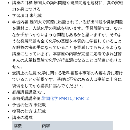
講座の目標:難関大の頻出問題や発展問題を題材に、真の実戦
力を身につける
学習項目:未記載
学習内容:難関大で実際に出題されている頻出問題や発展問題
を題材に、入試化学の完成を狙います。予習段階では、なか
なか手がつかないような問題もあるかと思いますが、そのよ
うな発展問題も全て化学の基礎を本質的に学習していること
が解答の決め手になっていることを実感してもらえるような
講座になっています。本講座の内容が完璧に定着できれば皆
さんの志望校受験で化学が得点源になることは間違いありま
せん。
受講上の注意:化学に関する教科書基本事項の内容を身に着け
ていることが前提です。基礎に不安のある人は事前に十分に
復習をしてから講義に臨んでください。
必須講習講座:なし
事前受講講座例:
難関化学 PART1／PART2
予習の仕方:未記載
復習の仕方:未記載
講座の構成:
講数
内容