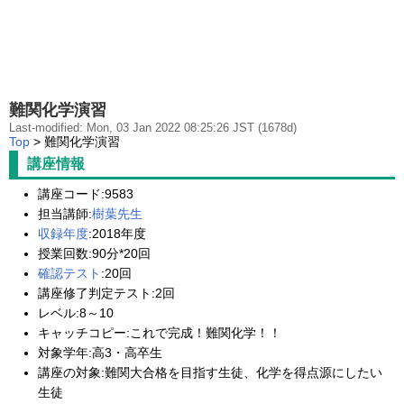
難関化学演習
Last-modified: Mon, 03 Jan 2022 08:25:26 JST (1678d)
Top
> 難関化学演習
講座情報
講座コード:9583
担当講師:
樹葉先生
収録年度
:2018年度
授業回数:90分*20回
確認テスト
:20回
講座修了判定テスト:2回
レベル:8～10
キャッチコピー:これで完成！難関化学！！
対象学年:高3・高卒生
講座の対象:難関大合格を目指す生徒、化学を得点源にしたい
生徒